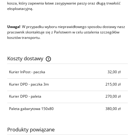
kosza, który zapewnia łatwe zasypywanie paszy oraz długą trwałość
eksploatacyjną.
Uwaga!
W przypadku wyboru nieprawidłowego sposobu dostawy nasz
pracownik skontaktuje się z Państwem w celu ustalenia szczegółów
kosztów transportu.
Koszty dostawy
Cena nie zawiera ewentualnych kosztów płatności
Kurier InPost - paczka
32,00 zł
Kurier DPD - paczka 3m
215,00 zł
Kurier DPD - paleta
270,00 zł
Paleta gabarytowa 150x80
380,00 zł
Produkty powiązane