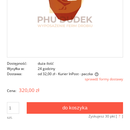
Dostępność:
duża ilość
Wysyłka w:
24 godziny
Dostawa:
od 32,00 zł
- Kurier InPost - paczka
sprawdź formy dostawy
Cena nie zawiera ewentualnych kosztów płatności
320,00 zł
Cena:
do koszyka
Zyskujesz
30
pkt [
?
]
szt.