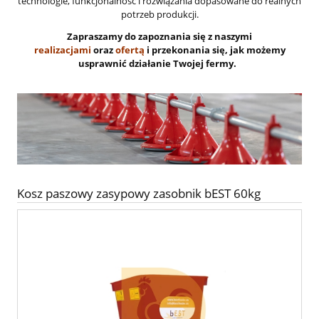
technologie, funkcjonalność i rozwiązania dopasowane do realnych
potrzeb produkcji.
Zapraszamy do zapoznania się z naszymi
realizacjami
oraz
ofertą
i przekonania się, jak możemy
usprawnić działanie Twojej fermy.
Kosz paszowy zasypowy zasobnik bEST 60kg