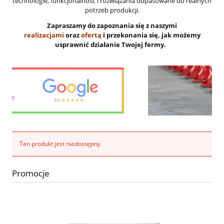
technologie, funkcjonalność i rozwiązania dopasowane do realnych
potrzeb produkcji.
Zapraszamy do zapoznania się z naszymi
realizacjami
oraz
ofertą
i przekonania się, jak możemy
usprawnić działanie Twojej fermy.
Ten produkt jest niedostępny.
Promocje