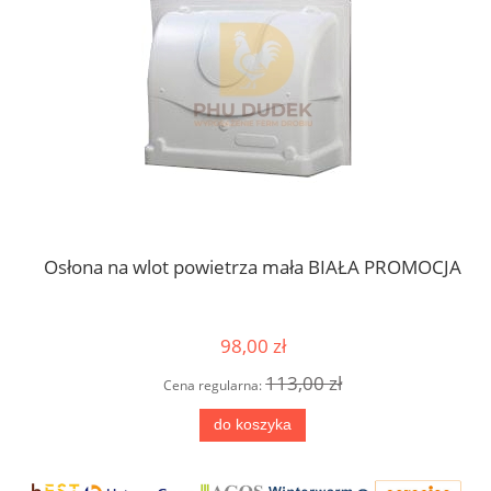
Osłona na wlot powietrza mała BIAŁA PROMOCJA
W
98,00 zł
113,00 zł
Cena regularna:
do koszyka