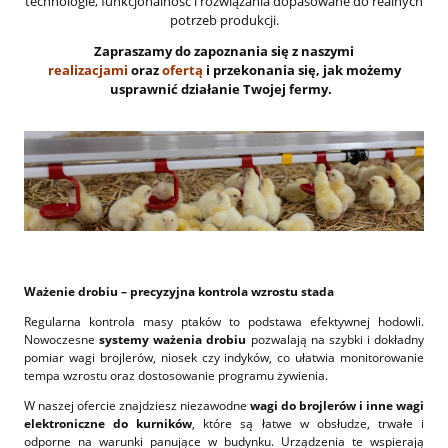
technologie, funkcjonalność i rozwiązania dopasowane do realnych
potrzeb produkcji.
Zapraszamy do zapoznania się z naszymi
realizacjami
oraz
ofertą
i przekonania się, jak możemy
usprawnić działanie Twojej fermy.
Ważenie drobiu – precyzyjna kontrola wzrostu stada
Regularna kontrola masy ptaków to podstawa efektywnej hodowli.
Nowoczesne
systemy ważenia drobiu
pozwalają na szybki i dokładny
pomiar wagi brojlerów, niosek czy indyków, co ułatwia monitorowanie
tempa wzrostu oraz dostosowanie programu żywienia.
W naszej ofercie znajdziesz niezawodne
wagi do brojlerów i inne wagi
elektroniczne do kurników
, które są łatwe w obsłudze, trwałe i
odporne na warunki panujące w budynku. Urządzenia te wspierają