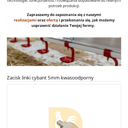
technologie, funkcjonalność i rozwiązania dopasowane do realnych
potrzeb produkcji.
Zapraszamy do zapoznania się z naszymi
realizacjami
oraz
ofertą
i przekonania się, jak możemy
usprawnić działanie Twojej fermy.
Zacisk linki cybant 5mm kwasoodporny