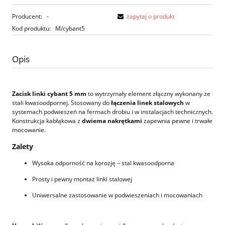
Producent:
-
zapytaj o produkt
Kod produktu:
M/cybant5
Opis
Zacisk linki cybant 5 mm
to wytrzymały element złączny wykonany ze
stali kwasoodpornej. Stosowany do
łączenia linek stalowych
w
systemach podwieszeń na fermach drobiu i w instalacjach technicznych.
Konstrukcja kabłąkowa z
dwiema nakrętkami
zapewnia pewne i trwałe
mocowanie.
Zalety
Wysoka odporność na korozję – stal kwasoodporna
Prosty i pewny montaż linki stalowej
Uniwersalne zastosowanie w podwieszeniach i mocowaniach