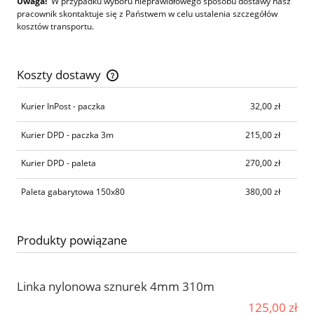
Uwaga!
W przypadku wyboru nieprawidłowego sposobu dostawy nasz
pracownik skontaktuje się z Państwem w celu ustalenia szczegółów
kosztów transportu.
Koszty dostawy
Cena nie zawiera ewentualnych kosztów płatności
Kurier InPost - paczka
32,00 zł
Kurier DPD - paczka 3m
215,00 zł
Kurier DPD - paleta
270,00 zł
Paleta gabarytowa 150x80
380,00 zł
Produkty powiązane
Linka nylonowa sznurek 4mm 310m
125,00 zł