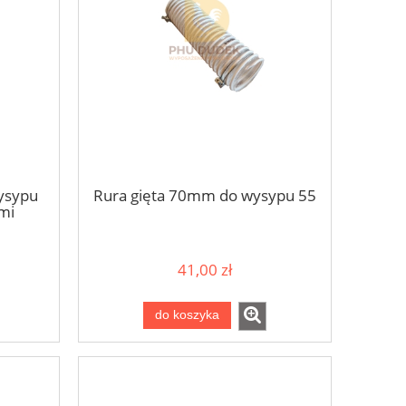
ysypu
Rura gięta 70mm do wysypu 55
mi
41,00 zł
do koszyka