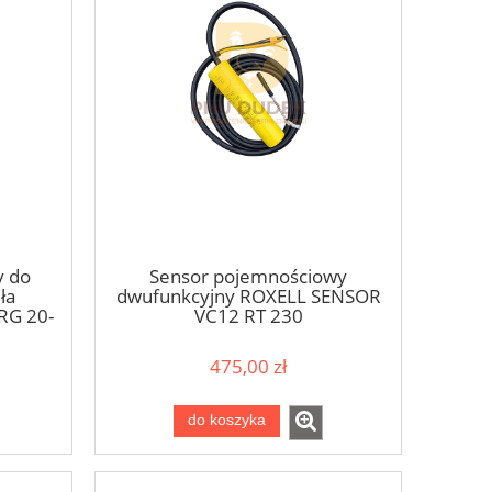
y do
Sensor pojemnościowy
ła
dwufunkcyjny ROXELL SENSOR
RG 20-
VC12 RT 230
ką
475,00 zł
do koszyka