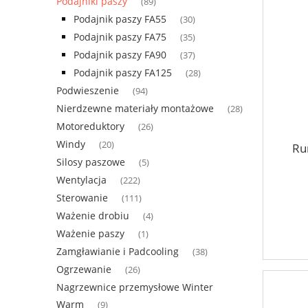
Podajniki paszy
(89)
Podajnik paszy FA55
(30)
Podajnik paszy FA75
(35)
Podajnik paszy FA90
(37)
Podajnik paszy FA125
(28)
Podwieszenie
(94)
Nierdzewne materiały montażowe
(28)
Motoreduktory
(26)
Windy
(20)
Ru
Silosy paszowe
(5)
Wentylacja
(222)
Sterowanie
(111)
Ważenie drobiu
(4)
Ważenie paszy
(1)
Zamgławianie i Padcooling
(38)
Ogrzewanie
(26)
Nagrzewnice przemysłowe Winter
Warm
(9)