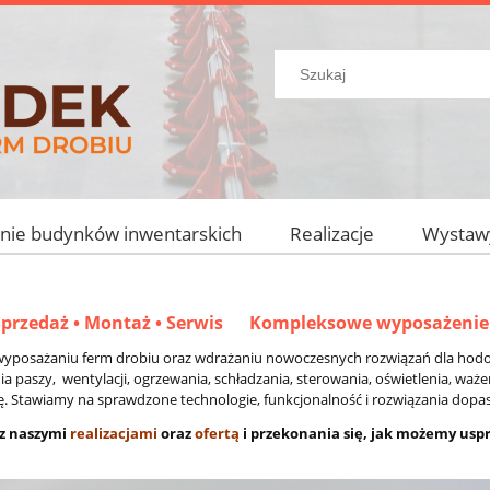
ie budynków inwentarskich
Realizacje
Wystaw
Sprzedaż • Montaż • Serwis
Kompleksowe wyposażenie 
yposażaniu ferm drobiu oraz wdrażaniu nowoczesnych rozwiązań dla hodow
 paszy, wentylacji, ogrzewania, schładzania, sterowania, oświetlenia, waże
cję. Stawiamy na sprawdzone technologie, funkcjonalność i rozwiązania dopa
 z naszymi
realizacjami
oraz
ofertą
i przekonania się, jak możemy usp