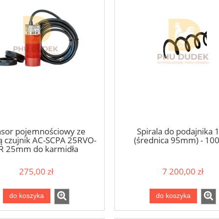
sor pojemnościowy ze
Spirala do podajnika 
ą czujnik AC-SCPA 25RVO-
(średnica 95mm) - 1
R 25mm do karmidła
ntrolnego lub wysypu
ońcowego podajnika
275,00 zł
7 200,00 zł
pomarańczowy
do koszyka
do koszyka