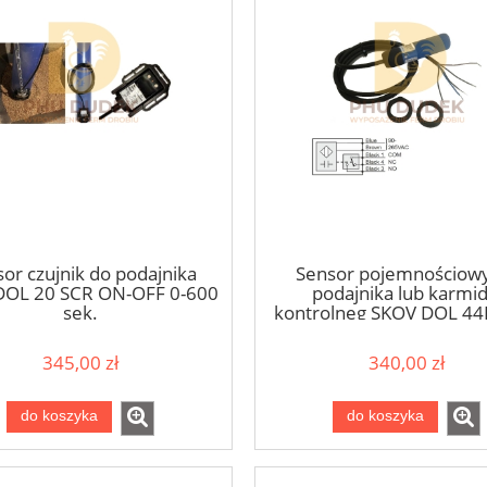
or czujnik do podajnika
Sensor pojemnościow
DOL 20 SCR ON-OFF 0-600
podajnika lub karmid
sek.
kontrolneg SKOV DOL 44
280V AC/DC, ze zwło
345,00 zł
340,00 zł
do koszyka
do koszyka