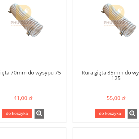
gięta 70mm do wysypu 75
Rura gięta 85mm do w
125
41,00 zł
55,00 zł
do koszyka
do koszyka