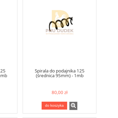
125
Spirala do podajnika 125
00mb
(średnica 95mm) - 1mb
80,00 zł
do koszyka