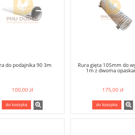
ra do podajnika 90 3m
Rura gięta 105mm do w
1m z dwoma opaska
100,00 zł
175,00 zł
do koszyka
do koszyka